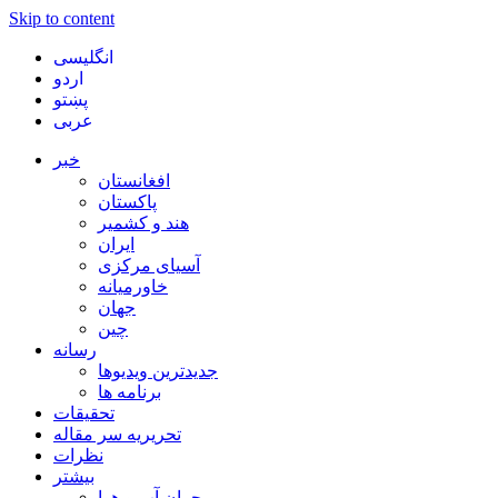
Skip to content
انگلیسی
اردو
پښتو
عربی
خبر
افغانستان
پاکستان
هند و کشمیر
ایران
آسیای مرکزی
خاورمیانه
جهان
چین
رسانه
جدیدترین ویدیوها
برنامه ها
تحقیقات
تحریریه سر مقاله
نظرات
بیشتر
بحران آب و هوا