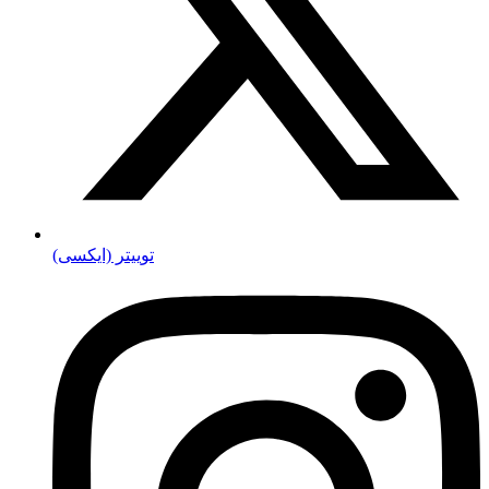
توییتر (ایکسی)