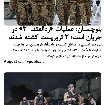
بلوچستان: عملیات «ردّالفتنہ ۳» در
جریان است؛ ۳ تروریست کشته شدند
نیروهای امنیتی در مناطق کمبیله و عاصم‌آباد بلوچستان، در چارچوب
عملیات «ردّالفتنہ ۳»، ۳ تروریست وابسته به فتنه‌الهند را کشته و ۶۸
کیلومتر مربع از منطقه را پاک‌سازی کردند
August 8, 2026
public
,
,
,