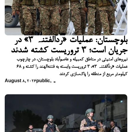
بلوچستان: عملیات «ردّالفتنہ ۳» در
جریان است؛ ۳ تروریست کشته شدند
نیروهای امنیتی در مناطق کمبیله و عاصم‌آباد بلوچستان، در چارچوب
عملیات «ردّالفتنہ ۳»، ۳ تروریست وابسته به فتنه‌الهند را کشته و ۶۸
کیلومتر مربع از منطقه را پاک‌سازی کردند
August 8, 2026
public
,
,
,