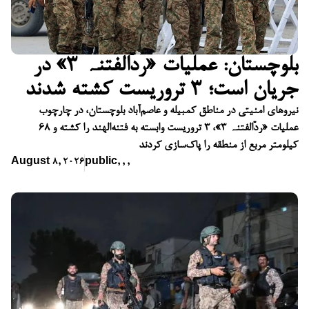
بلوچستان: عملیات «ردّالفتنہ ۳» در
جریان است؛ ۳ تروریست کشته شدند
نیروهای امنیتی در مناطق کمبیله و عاصم‌آباد بلوچستان، در چارچوب
عملیات «ردّالفتنہ ۳»، ۳ تروریست وابسته به فتنه‌الهند را کشته و ۶۸
کیلومتر مربع از منطقه را پاک‌سازی کردند
August 8, 2026
public
,
,
,