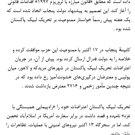
داده است که مطابق «قانون مبارزه با تروریزم ۱۹۹۷» اقدامات قانونی
را آغاز کند. این تصمیم به پیشنهاد دولت پنجاب اتخاذ شده است که
یک هفته پیش رسماً خواستار ممنوعیت بر تحریک لبیک پاکستان
شده بود۔
کابینهٔ پنجاب در ۱۷ اکتبر با ممنوعیت این حزب موافقت کرده و
خلاصه را به دولت فدرال ارسال کرده بود. پیش از آن، در جریان
اعتراضات تحریک لبیک پاکستان در شهرهای مریدکه و لاهور، میان
پولیس و معترضان درگیری‌های خشونت‌آمیز رخ داده بود که در
نتیجه چندین مأمور زخمی و ۲۷۱۶ معترض بازداشت شدند۔
تحریک لبیک پاکستان اعتراضات خود را «راه‌پیمایی همبستگی با
غزه» نامیده و قصد داشت در برابر سفارت آمریکا در اسلام‌آباد تحصن
کند، اما در سحرگاه ۱۳ اکتبر نیروهای امنیتی با عملیات، تظاهرات را
پایان دادند۔