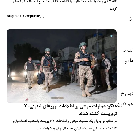
۳»، ۳ تروریست وابسته به فتنه‌الهند را کشته و ۶۸ کیلومتر مربع از منطقه را پاک‌سازی
کردند
August 8, 2026
public
,
,
,
ز
لف در
ا) و
دید رخ
هم‌اکنون
هنگو: عملیات مبتنی بر اطلاعات نیروهای امنیتی، ۷
تروریست کشته شدند
در هنگو، در جریان یک عملیات مبتنی بر اطلاعات، ۷ تروریست وابسته به فتنه‌الخوارج
کشته شدند؛ در این عملیات، کپتان حمزه اکرام نیز به شهادت رسید