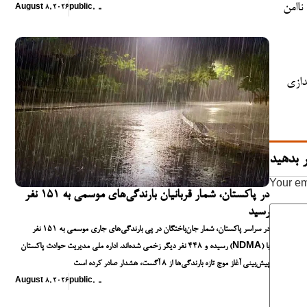
ناامن
August 8, 2026
public
,
,
,
دازی
 بدهید
Your em
در پاکستان، شمار قربانیان بارندگی‌های موسمی به ۱۵۱ نفر
رسید
در سراسر پاکستان، شمار جان‌باختگان در پی بارندگی‌های جاری موسمی به ۱۵۱ نفر
رسیده و ۴۴۸ نفر دیگر زخمی شده‌اند. اداره ملی مدیریت حوادث پاکستان (NDMA) با
پیش‌بینی آغاز موج تازه بارندگی‌ها از ۸ آگست، هشدار صادر کرده است
August 8, 2026
public
,
,
,