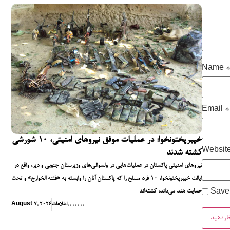
Name
Email
*
خیبرپختونخوا: در عملیات موفق نیروهای امنیتی، ۱۰ شورشی
Websit
کشته شدند
نیروهای امنیتی پاکستان در عملیات‌هایی در ولسوالی‌های وزیرستان جنوبی و دیر، واقع در
ایالت خیبرپختونخوا، ۱۰ فرد مسلح را که پاکستان آنان را وابسته به «فتنه الخوارج» و تحت
حمایت هند می‌داند، کشته‌اند
Save 
,
,
,
,
,
,
,
اطلاعات
August 7, 2026