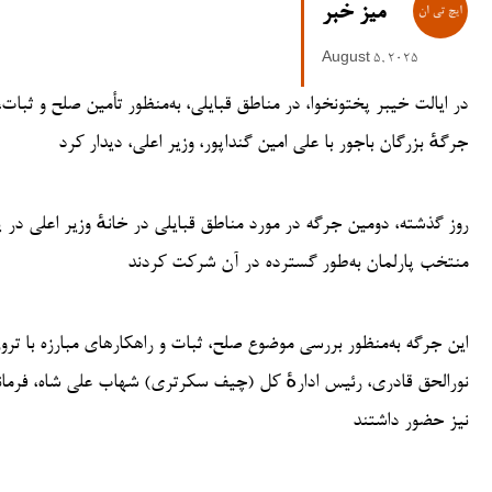
میز خبر
August 5, 2025
در ایالت خیبر پختونخوا، در مناطق قبایلی، به‌منظور تأمین صلح و ثبات، س
جرگهٔ بزرگان باجور با علی امین گنداپور، وزیر اعلی، دیدار کرد
روز گذشته، دومین جرگه در مورد مناطق قبایلی در خانهٔ وزیر اعلی در پ
منتخب پارلمان به‌طور گسترده در آن شرکت کردند
این جرگه به‌منظور بررسی موضوع صلح، ثبات و راهکارهای مبارزه با ترو
نورالحق قادری، رئیس ادارهٔ کل (چیف سکرتری) شهاب علی شاه، فرمان
نیز حضور داشتند