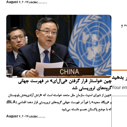
,
,
,
,
,
,
,
اطلاعات
August 7, 2026
ه و
 بدهید
چین خواستار قرار گرفتن «بی‌ال‌ای» در فهرست جهانی
گروه‌های تروریستی شد
Your em
چین از شورای امنیت سازمان ملل متحد خواسته است که «ارتش آزادی‌بخش بلوچستان»
(BLA) و «بریگاد مجید» را فوراً در فهرست جهانی گروه‌های تروریستی قرار دهد؛ اقدامی
که با موضع پاکستان همسو دانسته می‌شود
,
,
,
,
,
,
اطلاعات
August 7, 2026