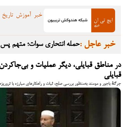
خبر
آموزش
تاریخ
: خبر عاجل
ده گرفت
حمله انتحاری سوات؛ متهم پس از تبرئه در سال ۲۰۲۳ به افغانستان گریخت
در مناطق قبایلی، دیگر عملیات و بی‌جا‌کردن
قبایلی
جرگهٔ باجور و مومند به‌منظور بررسی صلح، ثبات و راهکارهای مبارزه با تروریز