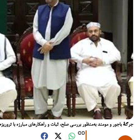
جرگهٔ باجور و مومند به‌منظور بررسی صلح، ثبات و راهکارهای مبارزه با تروریز