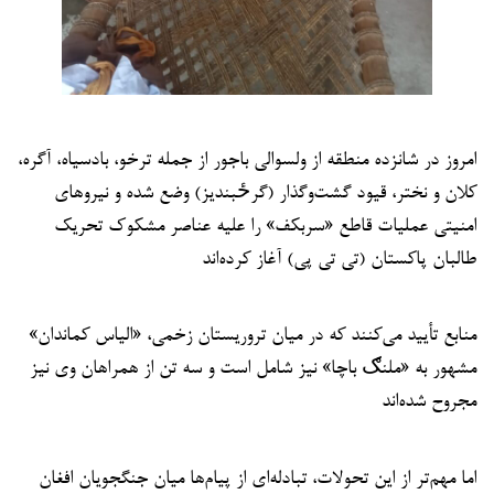
امروز در شانزده منطقه از ولسوالی باجور از جمله ترخو، بادسیاه، آگره،
کلان و نختر، قیود گشت‌وگذار (گرځبندیز) وضع شده و نیروهای
امنیتی عملیات قاطع «سربکف» را علیه عناصر مشکوک تحریک
طالبان پاکستان (تی تی پی) آغاز کرده‌اند
منابع تأیید می‌کنند که در میان تروریستان زخمی، «الیاس کماندان»
مشهور به «ملنګ باچا» نیز شامل است و سه تن از همراهان وی نیز
مجروح شده‌اند
اما مهم‌تر از این تحولات، تبادله‌ای از پیام‌ها میان جنگجویان افغان