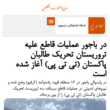
عربی
پښتو
اردو
انگلیسی
در باجور عملیات قاطع علیه
تروریستان تحریک طالبان
پاکستان (تی تی پی) آغاز شده
است
در ولسوالی باجور در ۱۶ منطقه قیود رفت‌وآمد (کرفیو) وضع شده و
نیروهای امنیتی در عملیات قاطع سربکف سه تروریست تحریک
طالبان پاکستان (تی تی پی) را از بین برده‌اند