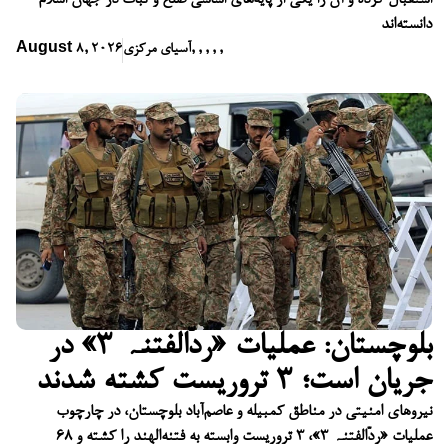
دانسته‌اند
,
,
,
,
,
آسیای مرکزی
August 8, 2026
بلوچستان: عملیات «ردّالفتنہ ۳» در
جریان است؛ ۳ تروریست کشته شدند
نیروهای امنیتی در مناطق کمبیله و عاصم‌آباد بلوچستان، در چارچوب
عملیات «ردّالفتنہ ۳»، ۳ تروریست وابسته به فتنه‌الهند را کشته و ۶۸