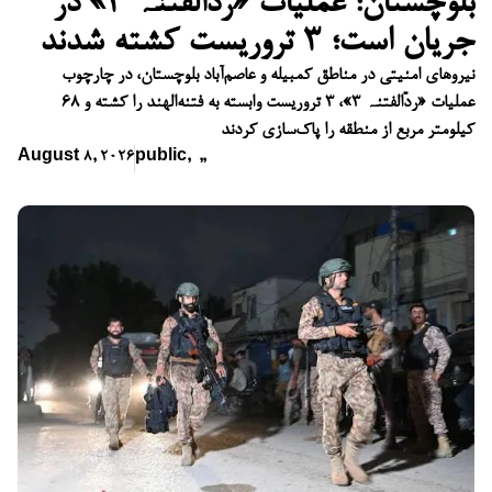
بلوچستان: عملیات «ردّالفتنہ ۳» در
جریان است؛ ۳ تروریست کشته شدند
نیروهای امنیتی در مناطق کمبیله و عاصم‌آباد بلوچستان، در چارچوب
عملیات «ردّالفتنہ ۳»، ۳ تروریست وابسته به فتنه‌الهند را کشته و ۶۸
کیلومتر مربع از منطقه را پاک‌سازی کردند
August 8, 2026
public
,
,
,