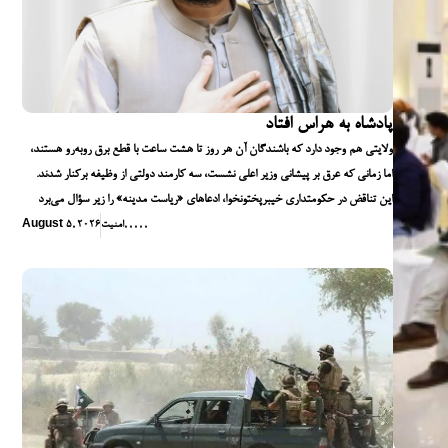
پادشاه به هراس افتاد
ولایتی هم وجود دارد که باشندگان آن هر روز تا هشت ساعت با قطع برق روبه‌رو هستند،
اما زمانی که عرق بر پیشانی وزیر اعلی نشست، سه کارمند دولتی از وظیفه برکنار شدند.
این تناقض در حکومتداری خیبرپختونخوا، ادعاهای «ریاست مدینه» را زیر سؤال می‌برد
,
,
,
,
,
امنیت
August 5, 2026