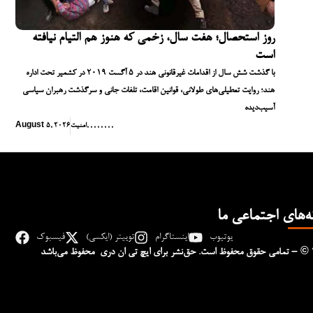
روز استحصال؛ هفت سال، زخمی که هنوز هم التیام نیافته
است
با گذشت شش سال از اقدامات غیرقانونی هند در ۵ آگست ۲۰۱۹ در کشمیر تحت اداره
هند؛ روایت تعطیلی‌های طولانی، قوانین اقامت، تلفات جانی و سرگذشت رهبران سیاسی
آسیب‌دیده
,
,
,
,
,
,
,
,
امنیت
August 5, 2026
ه‌های اجتماعی ما
یوتیوب
اینستاگرام
توییتر (ایکسی)
فیسبوک
– © 
تمامی حقوق محفوظ است. حق‌نشر برای ایچ‌ تی‌ ان دری محفوظ می‌باشد