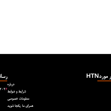
Hدر مورد
رسان
درباره
۲۰۲
۶
شرایط و ضوابط
معلومات خصوصی
همرای ما-یکجا شوید