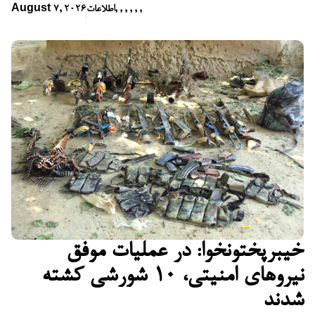
,
,
,
,
,
,
اطلاعات
August 7, 2026
خیبرپختونخوا: در عملیات موفق
نیروهای امنیتی، ۱۰ شورشی کشته
شدند