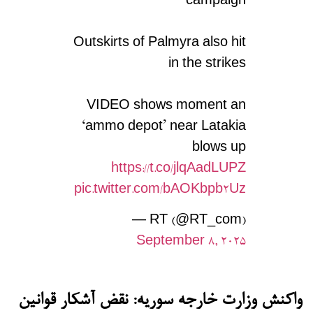
campaign
Outskirts of Palmyra also hit
in the strikes
VIDEO shows moment an
‘ammo depot’ near Latakia
blows up
https://t.co/jlqAadLUPZ
pic.twitter.com/bAOKbpb2Uz
— RT (@RT_com)
September 8, 2025
واکنش وزارت خارجه سوریه: نقض آشکار قوانین