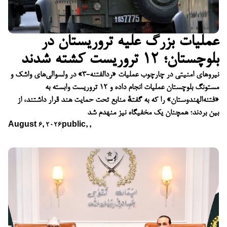
عملیات بزرگ علیه تروریستان در
بلوچستان؛ ۱۲ تروریست کشته شدند
نیروهای امنیتی در چارچوب عملیات «ردالفتنه-۳» در ولسوالی‌های واشک و
مستونگ بلوچستان عملیات انجام داده و ۱۲ تروریست وابسته به
«فتنه‌الهندوستان» را که به گفتهٔ منابع تحت حمایت هند قرار داشتند، از
بین بردند؛ همچنان یک مخفیگاه نیز منهدم شد
August 6, 2026
public
,
,