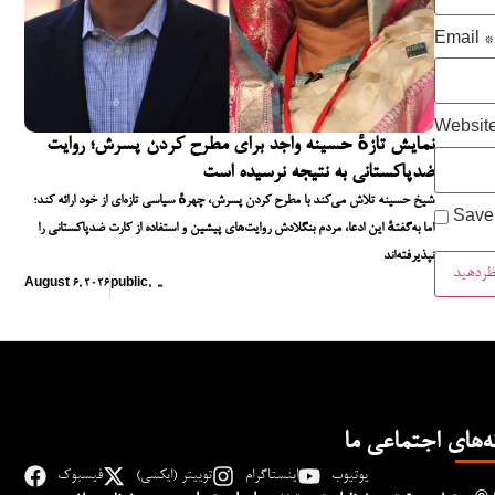
Email
*
Websit
نمایش تازهٔ حسینه واجد برای مطرح کردن پسرش؛ روایت
ضدپاکستانی به نتیجه نرسیده است
شیخ حسینه تلاش می‌کند با مطرح کردن پسرش، چهرهٔ سیاسی تازه‌ای از خود ارائه کند؛
Save 
اما به‌گفتهٔ این ادعا، مردم بنگلادش روایت‌های پیشین و استفاده از کارت ضدپاکستانی را
نپذیرفته‌اند
August 6, 2026
public
,
,
,
ه‌های اجتماعی ما
یوتیوب
اینستاگرام
توییتر (ایکسی)
فیسبوک