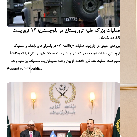
عملیات بزرگ علیه تروریستان در بلوچستان؛ ۱۲ تروریست
کشته شدند
نیروهای امنیتی در چارچوب عملیات «ردالفتنه-۳» در ولسوالی‌های واشک و مستونگ
بلوچستان عملیات انجام داده و ۱۲ تروریست وابسته به «فتنه‌الهندوستان» را که به گفتهٔ
منابع تحت حمایت هند قرار داشتند، از بین بردند؛ همچنان یک مخفیگاه نیز منهدم شد
August 6, 2026
public
,
,