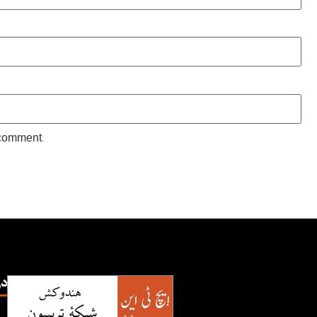
 comment.
TN