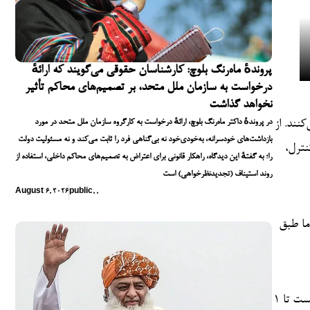
پروندهٔ ماه‌رنگ بلوچ: کارشناسان حقوقی می‌گویند که ارائهٔ
درخواست به سازمان ملل متحد، بر تصمیم‌های محاکم تأثیر
نخواهد گذاشت
در پروندهٔ داکتر ماه‌رنگ بلوچ، ارائهٔ درخواست به کارگروه سازمان ملل متحد در مورد
نند. از
بازداشت‌های خودسرانه، به‌خودی‌خود نه بی‌گناهی فرد را ثابت می‌کند و نه مسئولیت دولت
نترل،
را؛ به گفتهٔ این دیدگاه، راهکار قانونی برای اعتراض به تصمیم‌های محاکم داخلی، استفاده از
روند استیناف (تجدیدنظرخواهی) است
August 6, 2026
public
,
,
ما طبق
یکی از موضوعات اصلی این اجلاس، بررسی آمادگی‌ها برای نشست آینده سران سازمان همکاری شانگهای (اس سی او) است که قرار است از ۳۱ اگست تا ۱