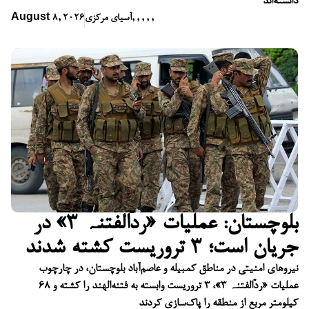
دانسته‌اند
,
,
,
,
,
آسیای مرکزی
August 8, 2026
بلوچستان: عملیات «ردّالفتنہ ۳» در
جریان است؛ ۳ تروریست کشته شدند
نیروهای امنیتی در مناطق کمبیله و عاصم‌آباد بلوچستان، در چارچوب
عملیات «ردّالفتنہ ۳»، ۳ تروریست وابسته به فتنه‌الهند را کشته و ۶۸
کیلومتر مربع از منطقه را پاک‌سازی کردند