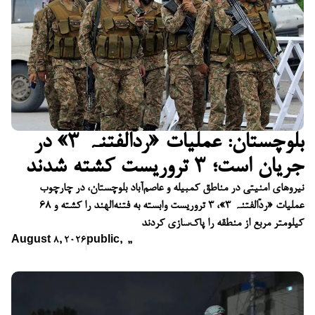
بلوچستان: عملیات «ردّالفتنہ ۳» در
جریان است؛ ۳ تروریست کشته شدند
نیروهای امنیتی در مناطق کمبیله و عاصم‌آباد بلوچستان، در چارچوب
عملیات «ردّالفتنہ ۳»، ۳ تروریست وابسته به فتنه‌الهند را کشته و ۶۸
کیلومتر مربع از منطقه را پاک‌سازی کردند
August 8, 2026
public
,
,
,