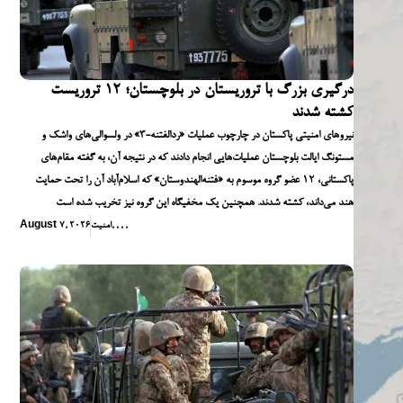
درگیری بزرگ با تروریستان در بلوچستان؛ ۱۲ تروریست
کشته شدند
نیروهای امنیتی پاکستان در چارچوب عملیات «ردالفتنه-۳» در ولسوالی‌های واشک و
مستونگ ایالت بلوچستان عملیات‌هایی انجام دادند که در نتیجه آن، به گفته مقام‌های
پاکستانی، ۱۲ عضو گروه موسوم به «فتنه‌الهندوستان» که اسلام‌آباد آن را تحت حمایت
هند می‌داند، کشته شدند. همچنین یک مخفیگاه این گروه نیز تخریب شده است
,
,
,
,
امنیت
August 7, 2026