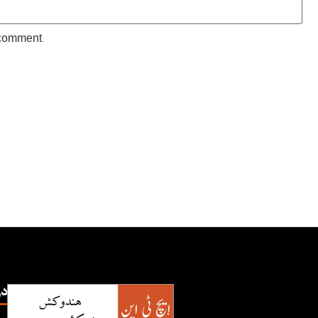
 comment.
TN