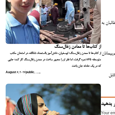
لبان به
از کتاب‌ها تا معادن زغال‌سنگ
‌پیمانان
از کتاب‌ها تا معدن زغال‌سنگ؛ ابوسفیان، دانش‌آموز بااستعداد شانگله، در امتحان مکتب
متوسطه ۸۶۵ نمره گرفت، اما فقر او را مجبور ساخت در معدن زغال‌سنگ کار کند؛ جایی
که در یک حادثه جان باخت
August 6, 2026
public
,
,
,
,
,
ابل
 بدهید
Your em