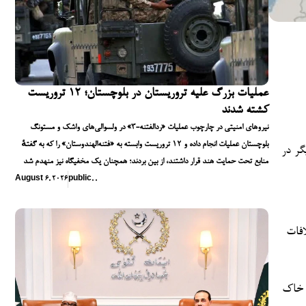
عملیات بزرگ علیه تروریستان در بلوچستان؛ ۱۲ تروریست
کشته شدند
نیروهای امنیتی در چارچوب عملیات «ردالفتنه-۳» در ولسوالی‌های واشک و مستونگ
بلوچستان عملیات انجام داده و ۱۲ تروریست وابسته به «فتنه‌الهندوستان» را که به گفتهٔ
گر در
منابع تحت حمایت هند قرار داشتند، از بین بردند؛ همچنان یک مخفیگاه نیز منهدم شد
August 6, 2026
public
,
,
افات
ر خاک