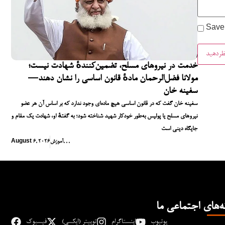
Save 
خدمت در نیروهای مسلح، تضمین‌کنندهٔ شهادت نیست؛
مولانا فضل‌الرحمان مادهٔ قانون اساسی را نشان دهند—
سفینه خان
سفینه خان گفت که در قانون اساسی هیچ ماده‌ای وجود ندارد که بر اساس آن هر عضو
نیروهای مسلح یا پولیس به‌طور خودکار شهید شناخته شود؛ به گفتهٔ او، شهادت یک مقام و
جایگاه دینی است
,
,
,
آموزش
August 6, 2026
ه‌های اجتماعی ما
یوتیوب
اینستاگرام
توییتر (ایکسی)
فیسبوک