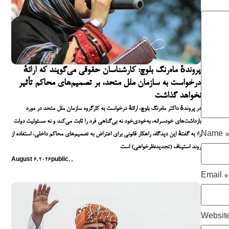
پروندهٔ ماه‌رنگ بلوچ: کارشناسان حقوقی می‌گویند که ارائهٔ
درخواست به سازمان ملل متحد، بر تصمیم‌های محاکم تأثیر
نخواهد گذاشت
در پروندهٔ داکتر ماه‌رنگ بلوچ، ارائهٔ درخواست به کارگروه سازمان ملل متحد در مورد
بازداشت‌های خودسرانه، به‌خودی‌خود نه بی‌گناهی فرد را ثابت می‌کند و نه مسئولیت دولت
را؛ به گفتهٔ این دیدگاه، راهکار قانونی برای اعتراض به تصمیم‌های محاکم داخلی، استفاده از
Name
روند استیناف (تجدیدنظرخواهی) است
August 6, 2026
public
,
,
Email
*
Websit