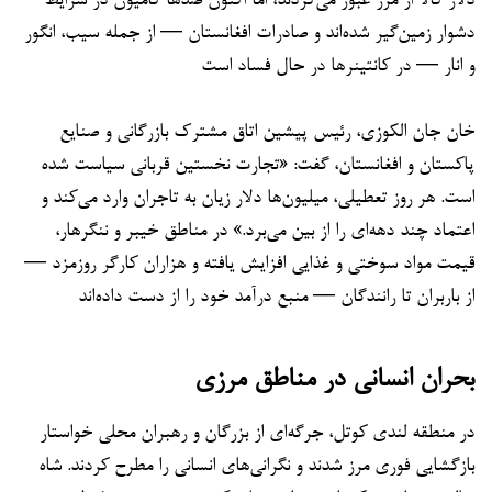
دلار کالا از مرز عبور می‌کردند، اما اکنون صدها کامیون در شرایط
دشوار زمین‌گیر شده‌اند و صادرات افغانستان — از جمله سیب، انگور
و انار — در کانتینرها در حال فساد است
خان جان الکوزی، رئیس پیشین اتاق مشترک بازرگانی و صنایع
پاکستان و افغانستان، گفت: «تجارت نخستین قربانی سیاست شده
است. هر روز تعطیلی، میلیون‌ها دلار زیان به تاجران وارد می‌کند و
اعتماد چند دهه‌ای را از بین می‌برد.» در مناطق خیبر و ننگرهار،
قیمت مواد سوختی و غذایی افزایش یافته و هزاران کارگر روزمزد —
از باربران تا رانندگان — منبع درآمد خود را از دست داده‌اند
بحران انسانی در مناطق مرزی
در منطقه لندی کوتل، جرگه‌ای از بزرگان و رهبران محلی خواستار
بازگشایی فوری مرز شدند و نگرانی‌های انسانی را مطرح کردند. شاه