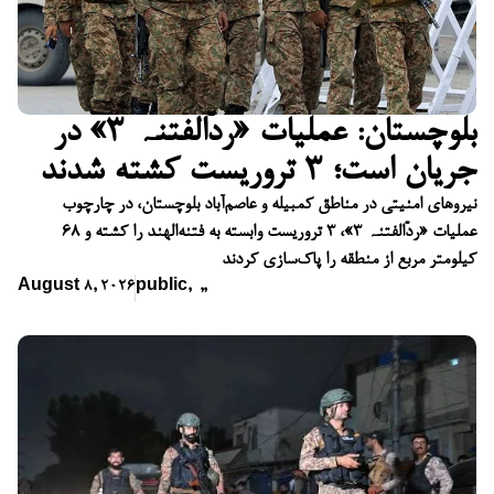
بلوچستان: عملیات «ردّالفتنہ ۳» در
جریان است؛ ۳ تروریست کشته شدند
نیروهای امنیتی در مناطق کمبیله و عاصم‌آباد بلوچستان، در چارچوب
عملیات «ردّالفتنہ ۳»، ۳ تروریست وابسته به فتنه‌الهند را کشته و ۶۸
کیلومتر مربع از منطقه را پاک‌سازی کردند
August 8, 2026
public
,
,
,