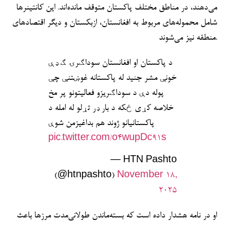
می‌دهند، در مناطق مختلف پاکستان متوقف مانده‌اند. این کانتینرها
شامل محموله‌های مربوط به افغانستان، ازبکستان و دیگر اقتصادهای
منطقه نیز می‌شوند.
د پاکستان او افغانستان سوداګرۍ ګډې
خونې مشر جنید له پاکستانه غوښتنې چې
پوله دې د سوداګریزو فعالیتونو پر مخ
خلاصه کړي ځکه د بارډر تړلو له امله د
پاکستانیانو ژوند هم بداغیزمن شوې
pic.twitter.com/o4wupDc91s
— HTN Pashto
(@htnpashto)
November 18,
2025
او در نامه هشدار داده است که بسته‌ماندن طولانی‌مدت مرزها باعث