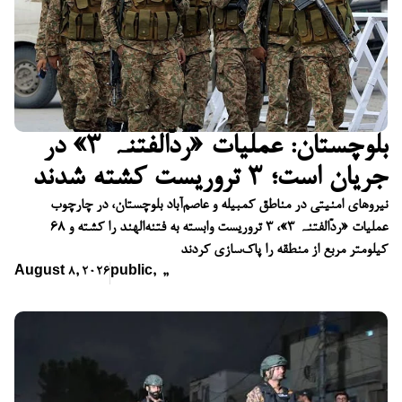
بلوچستان: عملیات «ردّالفتنہ ۳» در
جریان است؛ ۳ تروریست کشته شدند
نیروهای امنیتی در مناطق کمبیله و عاصم‌آباد بلوچستان، در چارچوب
عملیات «ردّالفتنہ ۳»، ۳ تروریست وابسته به فتنه‌الهند را کشته و ۶۸
کیلومتر مربع از منطقه را پاک‌سازی کردند
August 8, 2026
public
,
,
,