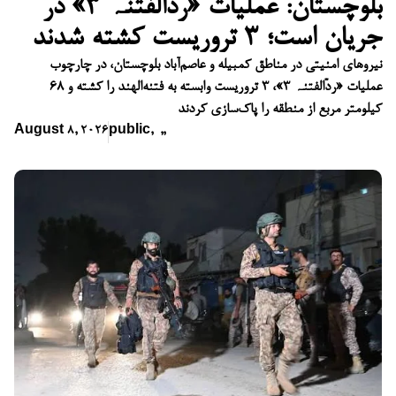
بلوچستان: عملیات «ردّالفتنہ ۳» در
جریان است؛ ۳ تروریست کشته شدند
نیروهای امنیتی در مناطق کمبیله و عاصم‌آباد بلوچستان، در چارچوب
عملیات «ردّالفتنہ ۳»، ۳ تروریست وابسته به فتنه‌الهند را کشته و ۶۸
کیلومتر مربع از منطقه را پاک‌سازی کردند
August 8, 2026
public
,
,
,