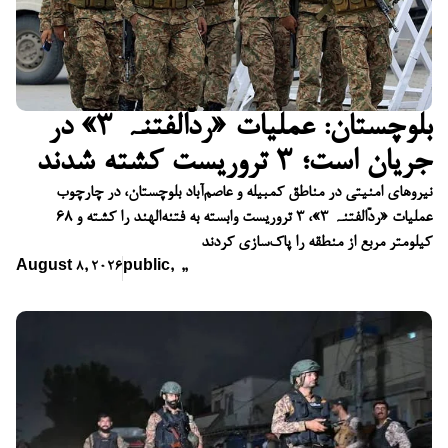
بلوچستان: عملیات «ردّالفتنہ ۳» در
جریان است؛ ۳ تروریست کشته شدند
نیروهای امنیتی در مناطق کمبیله و عاصم‌آباد بلوچستان، در چارچوب
عملیات «ردّالفتنہ ۳»، ۳ تروریست وابسته به فتنه‌الهند را کشته و ۶۸
کیلومتر مربع از منطقه را پاک‌سازی کردند
August 8, 2026
public
,
,
,