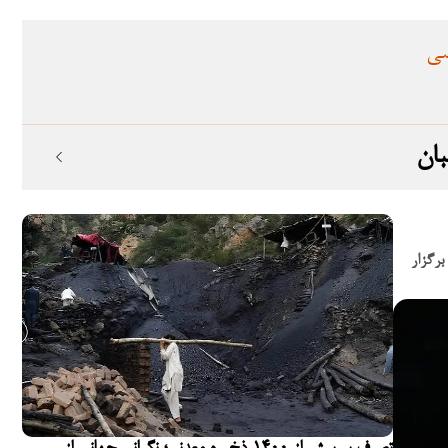
سی
برگزار