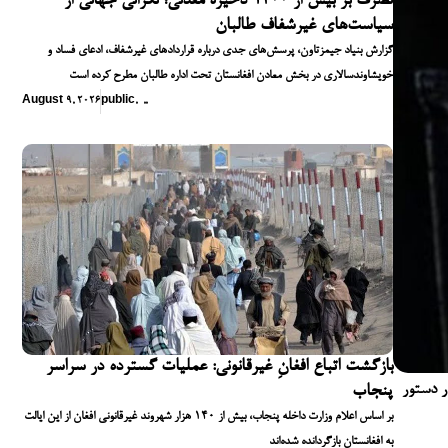
تصرف بر بیش از ۱۴۰۰ ذخیره معدنی؛ نگرانی جهانی از
سیاست‌های غیرشفاف طالبان
گزارش بنیاد جیمزتاون، پرسش‌های جدی درباره قراردادهای غیرشفاف، ادعای فساد و
خویشاوندسالاری در بخش معادن افغانستان تحت اداره طالبان مطرح کرده است
August 9, 2026
public
,
,
,
بازگشت اتباع افغانِ غیرقانونی: عملیات گسترده در سراسر
ر دستور
پنجاب
بر اساس اعلام وزارت داخله پنجاب، بیش از ۱۴۰ هزار شهروند غیرقانونی افغان از این ایالت
به افغانستان بازگردانده شده‌اند