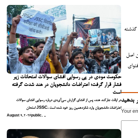
 گذشته
ن اصل
فتوای
حکومت مودی در پی رسوایی افشای سوالات امتحانات زیر
فشار قرار گرفت؛ اعتراضات دانشجویان در هند شدت گرفته
است
 بدهید
در ایالت جارکند هند، پس از افشای گزارش سی‌آی‌دی درباره رسوایی افشای سوالات
امتحان JSSC، اعتراضات دانشجویان وارد شانزدهمین روز خود شده است
Your em
August 9, 2026
public
,
,
,