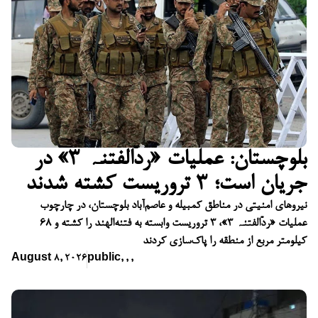
بلوچستان: عملیات «ردّالفتنہ ۳» در
جریان است؛ ۳ تروریست کشته شدند
نیروهای امنیتی در مناطق کمبیله و عاصم‌آباد بلوچستان، در چارچوب
عملیات «ردّالفتنہ ۳»، ۳ تروریست وابسته به فتنه‌الهند را کشته و ۶۸
کیلومتر مربع از منطقه را پاک‌سازی کردند
August 8, 2026
public
,
,
,