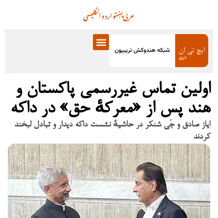
عربی
پښتو
اردو
انگلیسی
اولین تماس غیررسمی پاکستان و
هند پس از «معرکهٔ حق» در داکه
ایاز صادق و جَی شنکر در حاشیهٔ نشست داکه دیدار و تبادل لبخند
کردند