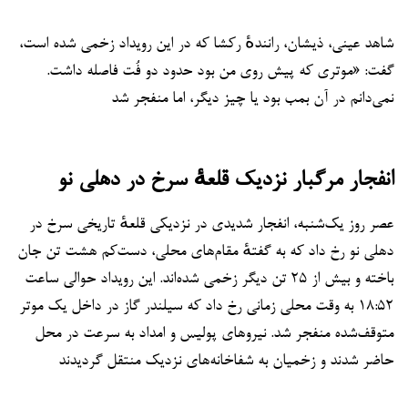
شاهد عینی، ذیشان، رانندهٔ رکشا که در این رویداد زخمی شده است،
گفت: «موترى که پیش روی من بود حدود دو فُت فاصله داشت.
نمی‌دانم در آن بمب بود یا چیز دیگر، اما منفجر شد
انفجار مرگبار نزدیک قلعهٔ سرخ در دهلی نو
عصر روز یک‌شنبه، انفجار شدیدی در نزدیکی قلعهٔ تاریخی سرخ در
دهلی نو رخ داد که به گفتهٔ مقام‌های محلی، دست‌کم هشت تن جان
باخته و بیش از ۲۵ تن دیگر زخمی شده‌اند. این رویداد حوالی ساعت
۱۸:۵۲ به وقت محلی زمانی رخ داد که سیلندر گاز در داخل یک موتر
متوقف‌شده منفجر شد. نیروهای پولیس و امداد به سرعت در محل
حاضر شدند و زخمیان به شفاخانه‌های نزدیک منتقل گردیدند