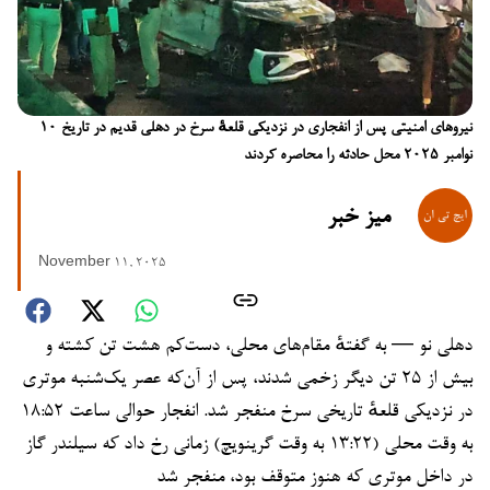
نیروهای امنیتی پس از انفجاری در نزدیکی قلعهٔ سرخ در دهلی قدیم در تاریخ ۱۰
نوامبر ۲۰۲۵ محل حادثه را محاصره کردند
میز خبر
November 11, 2025
دهلی نو — به گفتهٔ مقام‌های محلی، دست‌کم هشت تن کشته و
بیش از ۲۵ تن دیگر زخمی شدند، پس از آن‌که عصر یک‌شنبه موترى
در نزدیکی قلعهٔ تاریخی سرخ منفجر شد. انفجار حوالی ساعت ۱۸:۵۲
به وقت محلی (۱۳:۲۲ به وقت گرینویچ) زمانی رخ داد که سیلندر گاز
در داخل موتری که هنوز متوقف بود، منفجر شد