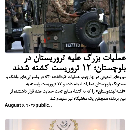
عملیات بزرگ علیه تروریستان در
بلوچستان؛ ۱۲ تروریست کشته شدند
نیروهای امنیتی در چارچوب عملیات «ردالفتنه-۳» در ولسوالی‌های واشک و
مستونگ بلوچستان عملیات انجام داده و ۱۲ تروریست وابسته به
«فتنه‌الهندوستان» را که به گفتهٔ منابع تحت حمایت هند قرار داشتند، از
بین بردند؛ همچنان یک مخفیگاه نیز منهدم شد
August 6, 2026
public
,
,