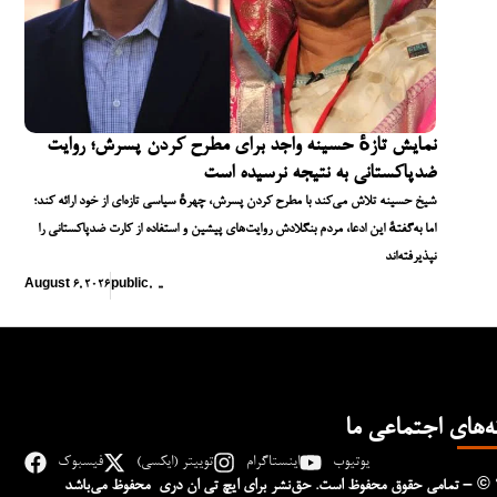
نمایش تازهٔ حسینه واجد برای مطرح کردن پسرش؛ روایت
ضدپاکستانی به نتیجه نرسیده است
شیخ حسینه تلاش می‌کند با مطرح کردن پسرش، چهرهٔ سیاسی تازه‌ای از خود ارائه کند؛
اما به‌گفتهٔ این ادعا، مردم بنگلادش روایت‌های پیشین و استفاده از کارت ضدپاکستانی را
نپذیرفته‌اند
August 6, 2026
public
,
,
,
ه‌های اجتماعی ما
یوتیوب
اینستاگرام
توییتر (ایکسی)
فیسبوک
– © 
تمامی حقوق محفوظ است. حق‌نشر برای ایچ‌ تی‌ ان دری محفوظ می‌باشد