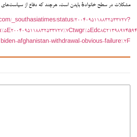
مشکلات در سطح خانوادهٔ بایدن است، هرچند که دفاع از سیاست‌های ک
er.com/_southasiatimes/status/2004095118832533727?
5E2004095118832533727%7Ctwgr%5Edc8c21398974a94b
biden-afghanistan-withdrawal-obvious-failure%2F