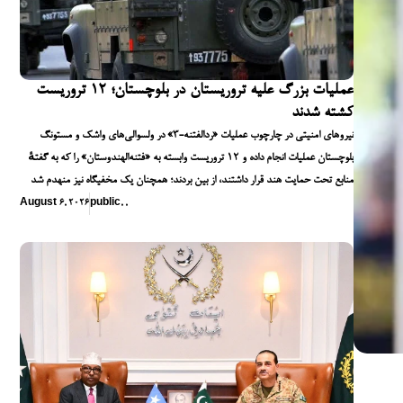
عملیات بزرگ علیه تروریستان در بلوچستان؛ ۱۲ تروریست
کشته شدند
نیروهای امنیتی در چارچوب عملیات «ردالفتنه-۳» در ولسوالی‌های واشک و مستونگ
بلوچستان عملیات انجام داده و ۱۲ تروریست وابسته به «فتنه‌الهندوستان» را که به گفتهٔ
منابع تحت حمایت هند قرار داشتند، از بین بردند؛ همچنان یک مخفیگاه نیز منهدم شد
August 6, 2026
public
,
,