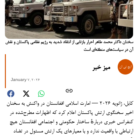
سخنان داکتر محمد طاهر احرار بازتابی از انتقاد شدید به رژیم نظامی پاکستان و نقش
آن در سیاست‌های منطقه‌ای است
میز خبر
January 7, 2026
کابل، ژانویه ۲۰۲۶ — امارت اسلامی افغانستان در واکنش به سخنان
اخیر سخنگوی ارتش پاکستان اعلام کرد که اظهارات مطرح‌شده در
کنفرانس خبری دربارهٔ ساختار حکومتی و اجتماعی افغانستان هیچ
ارتباطی با واقعیت ندارد و با معیارهای یک ارتش مسئول در تضاد