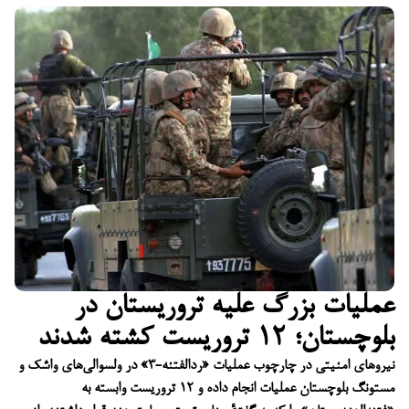
عملیات بزرگ علیه تروریستان در
بلوچستان؛ ۱۲ تروریست کشته شدند
نیروهای امنیتی در چارچوب عملیات «ردالفتنه-۳» در ولسوالی‌های واشک و
مستونگ بلوچستان عملیات انجام داده و ۱۲ تروریست وابسته به