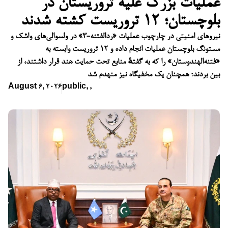
عملیات بزرگ علیه تروریستان در
بلوچستان؛ ۱۲ تروریست کشته شدند
نیروهای امنیتی در چارچوب عملیات «ردالفتنه-۳» در ولسوالی‌های واشک و
مستونگ بلوچستان عملیات انجام داده و ۱۲ تروریست وابسته به
«فتنه‌الهندوستان» را که به گفتهٔ منابع تحت حمایت هند قرار داشتند، از
بین بردند؛ همچنان یک مخفیگاه نیز منهدم شد
August 6, 2026
public
,
,