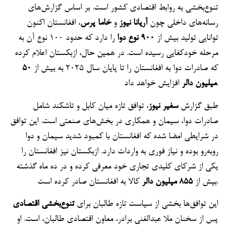
تنوع‌بخشی به روابط اقتصادی کشور است. بر اساس گزارش‌های
رسانه‌های داخلی چون
آریانا نیوز
و
خاما پرس
، افغانستان اکنون
توانایی تولید بیش از
۹۰۰ نوع دوا
را دارد که حدود ۱۰۰ نوع آن به
مرحله خودکفایی رسیده است. در همین حال، ازبکستان اعلام کرده
که صادرات دوا به افغانستان را تا پایان سال ۲۰۲۵ به بیش از
۵۰
افزایش خواهد داد.
میلیون دالر
طبق گزارش
سفیر نیوز
، توافق تازه میان کابل و تاشکند شامل
صادرات دوا، سیمان و همکاری در بخش‌های صنعتی است. این توافق
در شرایطی امضا شده که افغانستان با کمبود شدید سیمان و دوا
روبه‌رو بوده و نیاز فوری به واردات دارد. ازبکستان نیز افغانستان را
یکی از شرکای کلیدی تجاری خود معرفی کرده و در ده ماه گذشته
کالا به افغانستان صادر کرده است.
بیش از
۸۵۵ میلیون دالر
این توافق‌ها بخشی از سیاست تازه طالبان برای
تنوع‌بخشی اقتصادی
پس از سخنان ملا عبدالغنی برادر، معاون اقتصادی طالبان، است. او