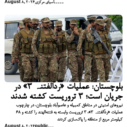
,
,
,
,
,
آسیای مرکزی
August 8, 2026
بلوچستان: عملیات «ردّالفتنہ ۳» در
جریان است؛ ۳ تروریست کشته شدند
نیروهای امنیتی در مناطق کمبیله و عاصم‌آباد بلوچستان، در چارچوب
عملیات «ردّالفتنہ ۳»، ۳ تروریست وابسته به فتنه‌الهند را کشته و ۶۸
کیلومتر مربع از منطقه را پاک‌سازی کردند
August 8, 2026
public
,
,
,