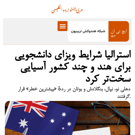
عربی
پښتو
اردو
انگلیسی
استرالیا شرایط ویزای دانشجویی
برای هند و چند کشور آسیایی
سخت‌تر کرد
دهلی نو، نپال، بنگلادش و بوتان در ردهٔ «بیشترین خطر» قرار
گرفتند.