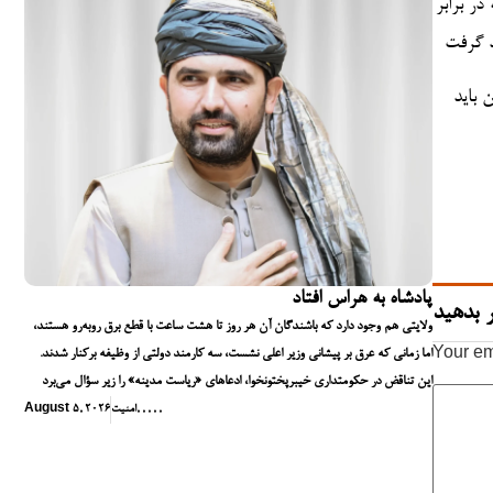
در برابر
د گرفت
 باید
پادشاه به هراس افتاد
 بدهید
ولایتی هم وجود دارد که باشندگان آن هر روز تا هشت ساعت با قطع برق روبه‌رو هستند،
اما زمانی که عرق بر پیشانی وزیر اعلی نشست، سه کارمند دولتی از وظیفه برکنار شدند.
Your em
این تناقض در حکومتداری خیبرپختونخوا، ادعاهای «ریاست مدینه» را زیر سؤال می‌برد
,
,
,
,
,
امنیت
August 5, 2026