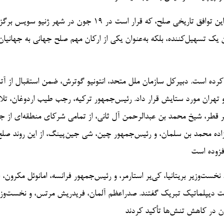
نتیجه این تلاش‌های صادقانه آن است که میزبانی مراسم رسمی امضای این توافق تاریخی صلح، که قرار است در ۱۹ جون در
ان یک تسهیل‌کننده، بلکه به‌عنوان یکی از ارکان مهم صلح جهانی به جهانیا
 کرده است. دبیرکل سازمان ملل متحد، انتونیو گوترش، ضمن استقبال از آ
 و تهران مورد ستایش قرار داد. رئیس‌جمهور ترکیه، رجب طیب اردوغان، تل
ر قطر، شیخ محمد بن عبدالرحمن آل ثانی، از تمامی شرکای منطقه‌ای از ج
ده محمد بن سلمان، و رئیس‌جمهور چین، شی جین‌پینگ، از این روند صلح
افزوده است
نخست‌وزیر بریتانیا، کی‌یر استارمر، و رئیس‌جمهور فرانسه، امانوئل مکرون،
فقیت دیپلماتیک تبریک گفتند. صدراعظم آلمان، فریدریش مرتس، و نخست‌وزی
تان در کاهش تنش‌ها تأکید کردند