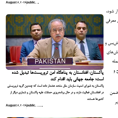
August 6, 2026
public
,
,
,
 شهر ژنیو سویس برگزار شود،
ن معرفی
تش‌بس و
اش‌های
مله
 و
پاکستان: افغانستان به پناهگاه امن تروریست‌ها تبدیل شده
است؛ جامعه جهانی باید اقدام کند
پاکستان به شورای امنیت سازمان ملل متحد هشدار داده است که چندین گروه تروریستی
 ضمن
در افغانستان فعالیت دارند و در حال برنامه‌ریزی حملات علیه پاکستان و شماری دیگر از
کشورها هستند
ر
August 6, 2026
public
,
,
,
,
,
,