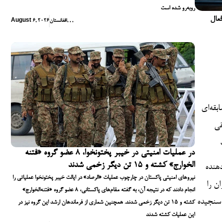
روبه‌رو شده است
فعال
,
,
,
افغانستان
August 6, 2026
بقه‌ای
قی
در عملیات امنیتی در خیبر پختونخوا، ۸ عضو گروه «فتنه
الخوارج» کشته و ۱۵ تن دیگر زخمی شدند
هنده
نیروهای امنیتی پاکستان در چارچوب عملیات «الرصاد» در ایالت خیبر پختونخوا عملیاتی را
ن را
انجام دادند که در نتیجه آن، به گفته مقام‌های پاکستانی، ۸ عضو گروه «فتنه‌الخوارج»
 سنجیده
کشته و ۱۵ تن دیگر زخمی شدند. همچنین شماری از فرماندهان ارشد این گروه نیز در
این عملیات کشته شدند