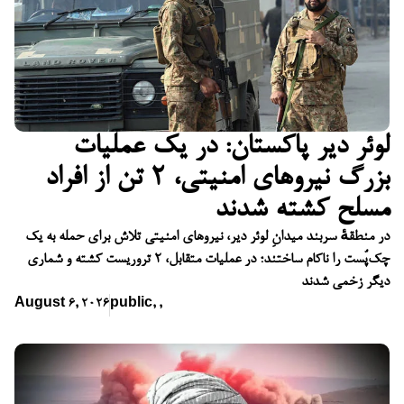
لوئر دیر پاکستان: در یک عملیات
بزرگ نیروهای امنیتی، ۲ تن از افراد
مسلح کشته شدند
در منطقهٔ سربند میدانِ لوئر دیر، نیروهای امنیتی تلاش برای حمله به یک
چک‌پُست را ناکام ساختند؛ در عملیات متقابل، ۲ تروریست کشته و شماری
دیگر زخمی شدند
August 6, 2026
public
,
,