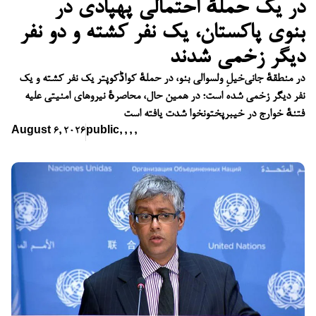
در یک حملهٔ احتمالی پهپادی در
بنوی پاکستان، یک نفر کشته و دو نفر
دیگر زخمی شدند
در منطقهٔ جانی‌خیلِ ولسوالی بنو، در حملهٔ کواڈکوپتر یک نفر کشته و یک
نفر دیگر زخمی شده است؛ در همین حال، محاصرهٔ نیروهای امنیتی علیه
فتنهٔ خوارج در خیبرپختونخوا شدت یافته است
August 6, 2026
public
,
,
,
,