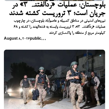
بلوچستان: عملیات «ردّالفتنہ ۳» در
جریان است؛ ۳ تروریست کشته شدند
نیروهای امنیتی در مناطق کمبیله و عاصم‌آباد بلوچستان، در چارچوب
عملیات «ردّالفتنہ ۳»، ۳ تروریست وابسته به فتنه‌الهند را کشته و ۶۸
کیلومتر مربع از منطقه را پاک‌سازی کردند
August 8, 2026
public
,
,
,