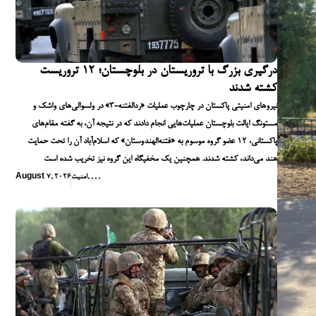
درگیری بزرگ با تروریستان در بلوچستان؛ ۱۲ تروریست
کشته شدند
نیروهای امنیتی پاکستان در چارچوب عملیات «ردالفتنه-۳» در ولسوالی‌های واشک و
مستونگ ایالت بلوچستان عملیات‌هایی انجام دادند که در نتیجه آن، به گفته مقام‌های
پاکستانی، ۱۲ عضو گروه موسوم به «فتنه‌الهندوستان» که اسلام‌آباد آن را تحت حمایت
هند می‌داند، کشته شدند. همچنین یک مخفیگاه این گروه نیز تخریب شده است
,
,
,
,
امنیت
August 7, 2026