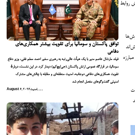
رش روابط
ش‌ها
توافق پاکستان و سومالیا برای تقویت بیشتر همکاری‌های
‌اند
دفاعی
مبارزه
فیلد مارشال عاصم منیر با یک هیأت عالی‌رتبه به رهبری سفیر احمد معلم فقی، وزیر دفاع
سومالیا، در قرارگاه عمومی ارتش پاکستان (جی‌ایچ‌کیو) دیدار کرد. در این نشست، دربارهٔ
تقویت همکاری‌های دفاعی دوجانبه، امنیت منطقه‌ای و مقابله با چالش‌های مشترک
امنیتی گفت‌وگوهای مفصل انجام شد
ات
,
,
,
,
امنیت
August 6, 2026