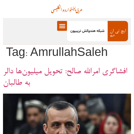
عربی
پښتو
اردو
انگلیسی
Tag:
AmrullahSaleh
افشاگری امرالله صالح: تحویل میلیون‌ها دالر
به طالبان