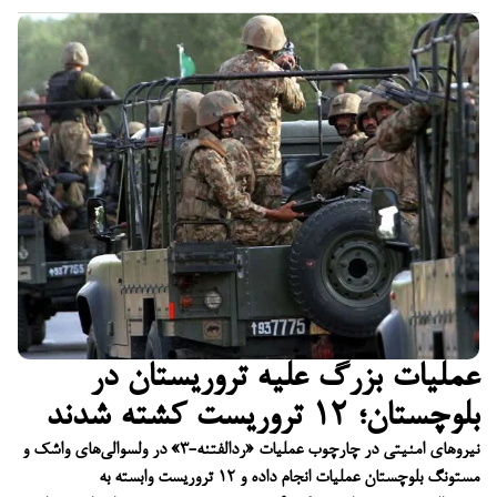
عملیات بزرگ علیه تروریستان در
بلوچستان؛ ۱۲ تروریست کشته شدند
نیروهای امنیتی در چارچوب عملیات «ردالفتنه-۳» در ولسوالی‌های واشک و
مستونگ بلوچستان عملیات انجام داده و ۱۲ تروریست وابسته به