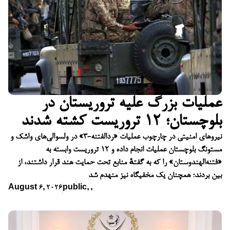
عملیات بزرگ علیه تروریستان در
بلوچستان؛ ۱۲ تروریست کشته شدند
نیروهای امنیتی در چارچوب عملیات «ردالفتنه-۳» در ولسوالی‌های واشک و
مستونگ بلوچستان عملیات انجام داده و ۱۲ تروریست وابسته به
«فتنه‌الهندوستان» را که به گفتهٔ منابع تحت حمایت هند قرار داشتند، از
بین بردند؛ همچنان یک مخفیگاه نیز منهدم شد
August 6, 2026
public
,
,