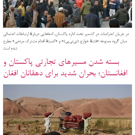
در جریان اعتراضات در کشمیر تحت اداره پاکستان، ادعاهایی دربارهٔ ارتباطات احتمالی
میان گروه ممنوعه «فتنهٔ خوارج (تی‌تی‌پی)» و «کمیتهٔ اقدام مشترک مردمی» مطرح
شده است
بسته شدن مسیرهای تجارتی پاکستان و
افغانستان؛ بحران شدید برای دهقانان افغان