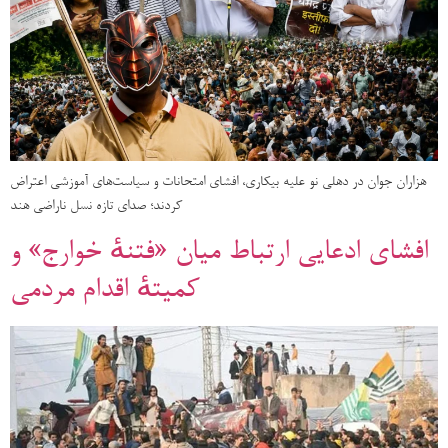
هزاران جوان در دهلی نو علیه بیکاری، افشای امتحانات و سیاست‌های آموزشی اعتراض
کردند؛ صدای تازه نسل ناراضی هند
افشای ادعایی ارتباط میان «فتنهٔ خوارج» و
کمیتهٔ اقدام مردمی