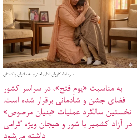
سرمایهٔ کاروان؛ ادای احترام به مادران پاکستان
به مناسبت «یومِ فتح»، در سراسر کشور
فضای جشن و شادمانی برقرار شده است.
نخستین سالگرد عملیات «بنیان مرصوص»
در آزاد کشمیر با شور و هیجان ویژه گرامی
داشته می‌شود