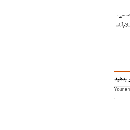
تخصصی،
م‌آباد،
 بدهید
Your em