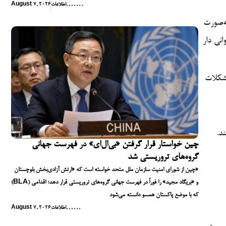
,
,
,
,
,
,
,
اطلاعات
August 7, 2026
ه‌صورت
انی دار
مشکلات
د.
چین خواستار قرار گرفتن «بی‌ال‌ای» در فهرست جهانی
گروه‌های تروریستی شد
چین از شورای امنیت سازمان ملل متحد خواسته است که «ارتش آزادی‌بخش بلوچستان»
(BLA) و «بریگاد مجید» را فوراً در فهرست جهانی گروه‌های تروریستی قرار دهد؛ اقدامی
که با موضع پاکستان همسو دانسته می‌شود
,
,
,
,
,
,
اطلاعات
August 7, 2026