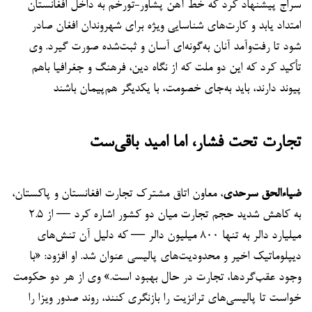
سراج پیشنهاد کرد که خط آهن پشاور-تورخم به داخل افغانستان
امتداد یابد و کارت‌های شناسایی ویژه برای شهروندان افغان صادر
شود تا رفت‌وآمد آنان به‌گونه‌ای آسان و ثبت‌شده صورت گیرد. وی
تأکید کرد که این دو ملت که از نگاه دین، فرهنگ و جغرافیا باهم
پیوند دارند، باید به‌جای خصومت، با یکدیگر هم‌پیمان باشند
تجارت تحت فشار، اما امید باقی‌ست
ضیاءالحق سرحدی
، معاون اتاق مشترک تجارت افغانستان و پاکستان،
به کاهش شدید حجم تجارت میان دو کشور اشاره کرد — از ۲.۵
میلیارد دالر به تنها ۸۰۰ میلیون دالر — که دلیل آن تنش‌های
دیپلوماتیک اخیر و محدودیت‌های پالیسی عنوان شد. او افزود: «با
وجود عقب‌گردها، تجارت در حال بهبود است.» وی از هر دو حکومت
خواست تا پالیسی‌های ترانزیت را بازنگری کنند، روند صدور ویزا را