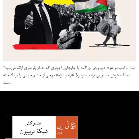
قمار ترامپ در غزه: «پیروزی بزرگ» یا جابجایی اجباری که به‌نام بازسازی ارائه می‌شود؟
دیدگاه هوش مصنوعی ترامپ دربارهٔ «ترامپ‌غزه» موجی از خشم جهانی را برانگیخته
است.