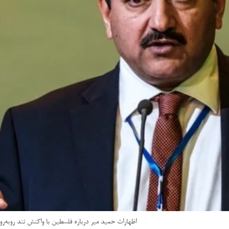
اظهارات حمید میر درباره فلسطین با واکنش تند روبه‌ر