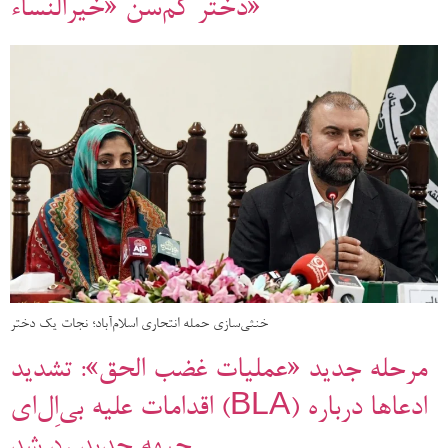
دختر کم‌سن «خیرالنساء»
خنثی‌سازی حمله انتحاری اسلام‌آباد؛ نجات یک دختر
مرحله جدید «عملیات غضب الحق»: تشدید
اقدامات علیه بی‌اِل‌ای (BLA) ادعاها درباره
جبهه جدید رد شد