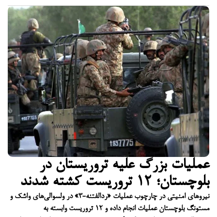
عملیات بزرگ علیه تروریستان در
بلوچستان؛ ۱۲ تروریست کشته شدند
نیروهای امنیتی در چارچوب عملیات «ردالفتنه-۳» در ولسوالی‌های واشک و
مستونگ بلوچستان عملیات انجام داده و ۱۲ تروریست وابسته به