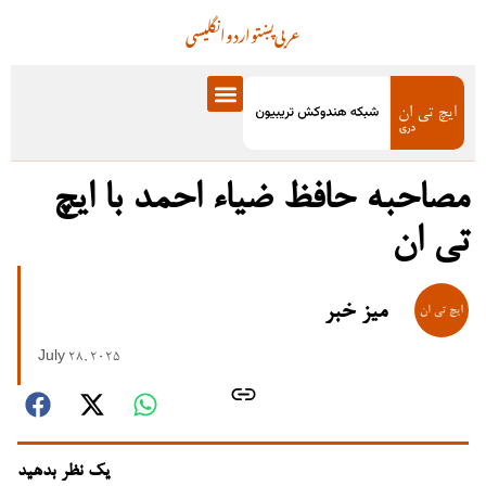
عربی
پښتو
اردو
انگلیسی
مصاحبه حافظ ضیاء احمد با ایچ
تی ان
میز خبر
July 28, 2025
یک نظر بدهید