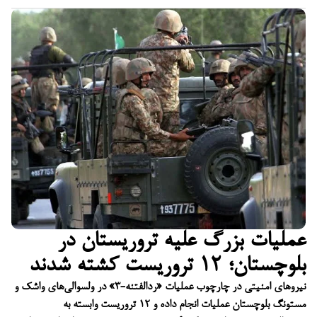
عملیات بزرگ علیه تروریستان در
بلوچستان؛ ۱۲ تروریست کشته شدند
نیروهای امنیتی در چارچوب عملیات «ردالفتنه-۳» در ولسوالی‌های واشک و
مستونگ بلوچستان عملیات انجام داده و ۱۲ تروریست وابسته به