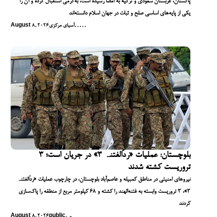
پاکستان، عربستان سعودی و ترکیه به امضا رسیده است، به‌گرمی استقبال کرده و آن را
یکی از پایه‌های اساسی صلح و ثبات در جهان اسلام دانسته‌اند
,
,
,
,
,
آسیای مرکزی
August 8, 2026
بلوچستان: عملیات «ردّالفتنہ ۳» در جریان است؛ ۳
تروریست کشته شدند
نیروهای امنیتی در مناطق کمبیله و عاصم‌آباد بلوچستان، در چارچوب عملیات «ردّالفتنہ
۳»، ۳ تروریست وابسته به فتنه‌الهند را کشته و ۶۸ کیلومتر مربع از منطقه را پاک‌سازی
کردند
August 8, 2026
public
,
,
,