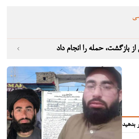
سی
 بدهید