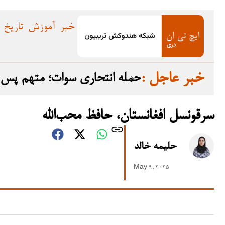
خبر
آموزش
تاریخ
: خبر عاجل
ده گرفت
حمله انتحاری سوات؛ متهم پس از تبرئه در سال ۲۰۲۳ به افغانستان گریخت
سرقونسل افغانستان، حافظ محب‌الله
حلیمه خالد
May 9, 2025